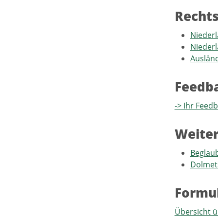
Recht
Niederl
Nieder
Auslän
Feedb
-> Ihr Feed
Weiter
Beglaub
Dolmet
Formu
Übersicht ü