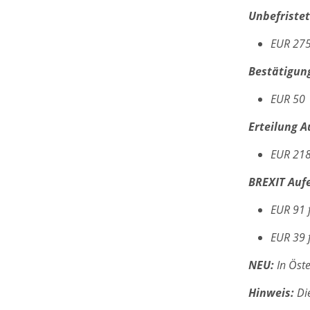
Unbefristet
EUR 27
Bestätigung
EUR 50
Erteilung A
EUR 21
BREXIT Aufe
EUR 91 
EUR 39 
NEU:
In Öste
Hinweis:
Die