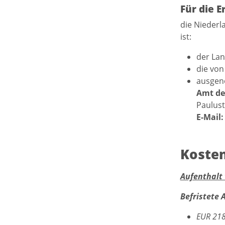
Für die E
die Niederl
ist:
der La
die von
ausgen
Amt de
Paulust
E-Mail:
Koste
Aufenthalt
Befristete 
EUR 21