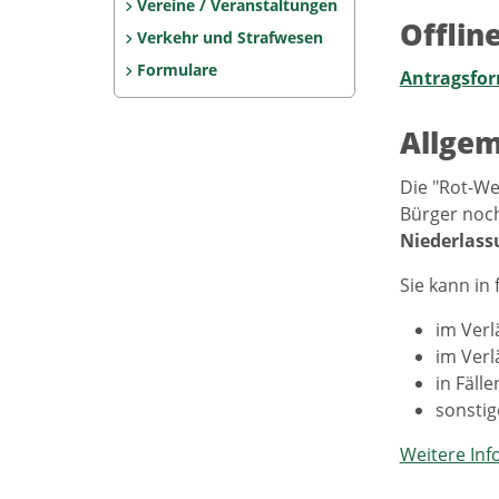
Vereine / Veranstaltungen
Offlin
Verkehr und Strafwesen
Formulare
Antragsfo
Allgem
Die "Rot-We
Bürger noc
Niederlass
Sie kann in 
im Verl
im Verl
in Fäll
sonstig
Weitere Inf