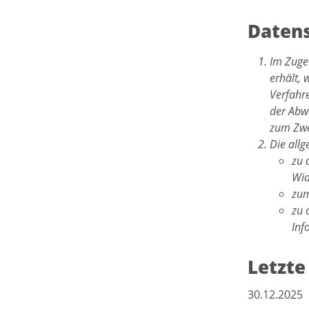
Datens
Im Zuge
erhält, 
Verfahr
der Abwi
zum Zwe
Die all
zu 
Wid
zum
zu 
Inf
Letzte
30.12.2025