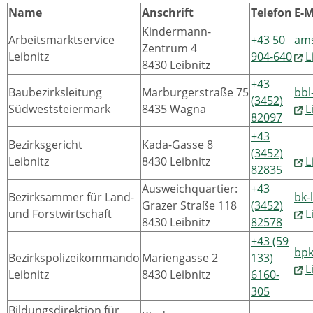
Name
Anschrift
Telefon
E-M
Kindermann-
Arbeitsmarktservice
+43 50
ams
Zentrum 4
Leibnitz
904-640
L
8430 Leibnitz
+43
Baubezirksleitung
Marburgerstraße 75
bbl
(3452)
Südweststeiermark
8435 Wagna
L
82097
+43
Bezirksgericht
Kada-Gasse 8
(3452)
Leibnitz
8430 Leibnitz
L
82835
Ausweichquartier:
+43
Bezirksammer für Land-
bk-
Grazer Straße 118
(3452)
und Forstwirtschaft
L
8430 Leibnitz
82578
+43 (59
bpk
Bezirkspolizeikommando
Mariengasse 2
133)
L
Leibnitz
8430 Leibnitz
6160-
305
Bildungsdirektion für