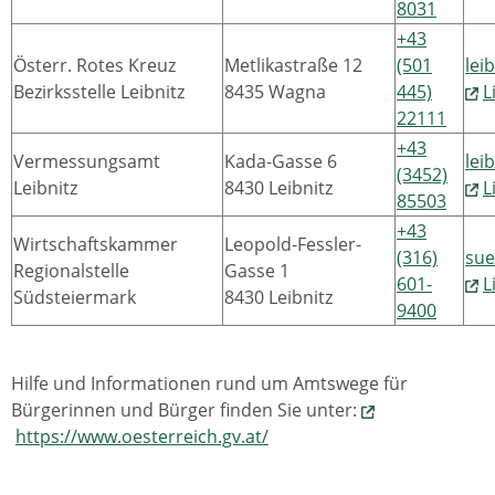
8031
+43
Österr. Rotes Kreuz
Metlikastraße 12
(501
lei
Bezirksstelle Leibnitz
8435 Wagna
445)
L
22111
+43
Vermessungsamt
Kada-Gasse 6
lei
(3452)
Leibnitz
8430 Leibnitz
L
85503
+43
Wirtschaftskammer
Leopold-Fessler-
(316)
sue
Regionalstelle
Gasse 1
601-
L
Südsteiermark
8430 Leibnitz
9400
Hilfe und Informationen rund um Amtswege für
Bürgerinnen und Bürger finden Sie unter:
https://www.oesterreich.gv.at/