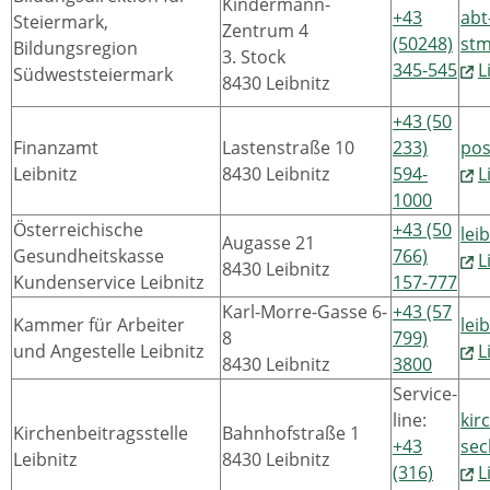
Kindermann-
+43
abt
Steiermark,
Zentrum 4
(50248)
stm
Bildungsregion
3. Stock
345-545
L
Südweststeiermark
8430 Leibnitz
+43 (50
Finanzamt
Lastenstraße 10
233)
pos
Leibnitz
8430 Leibnitz
594-
L
1000
Österreichische
+43 (50
lei
Augasse 21
Gesundheitskasse
766)
L
8430 Leibnitz
Kundenservice Leibnitz
157-777
Karl-Morre-Gasse 6-
+43 (57
Kammer für Arbeiter
lei
8
799)
und Angestelle Leibnitz
L
8430 Leibnitz
3800
Service-
line:
kir
Kirchenbeitragsstelle
Bahnhofstraße 1
+43
sec
Leibnitz
8430 Leibnitz
(316)
L