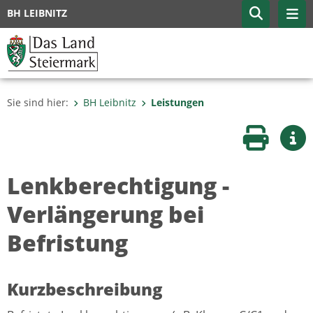
BH LEIBNITZ
Sie sind hier:
BH Leibnitz
Leistungen
Seite druc
Wei
Lenkberechtigung -
Verlängerung bei
Befristung
Kurzbeschreibung