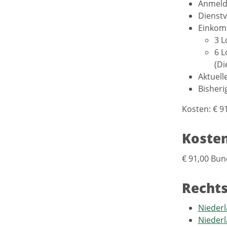
Anmeld
Dienstv
Einkom
3 L
6 L
(Di
Aktuell
Bisheri
Kosten: € 9
Koste
€ 91,00 Bun
Recht
Niederl
Nieder