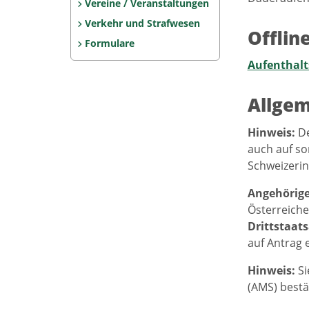
Vereine / Veranstaltungen
Verkehr und Strafwesen
Offlin
Formulare
Aufenthalt
Allgem
Hinweis:
De
auch auf so
Schweizerin
Angehörig
Österreiche
Drittstaat
auf Antrag e
Hinweis:
Si
(AMS) bestä