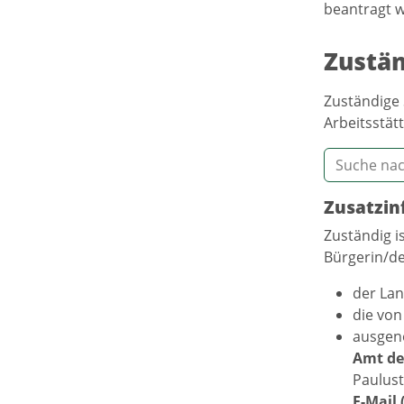
beantragt 
Zustän
Zuständige 
Arbeitsstätt
Zusatzin
Zuständig i
Bürgerin/de
der La
die von
ausgen
Amt de
Paulust
E-Mail