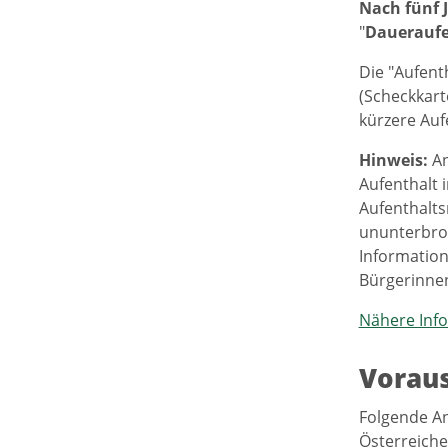
Nach fünf 
"
Daueraufe
Die "Aufent
(Scheckkart
kürzere Auf
Hinweis:
A
Aufenthalt 
Aufenthalts
ununterbroc
Informatio
Bürgerinnen
Nähere Info
Vorau
Folgende An
Österreiche