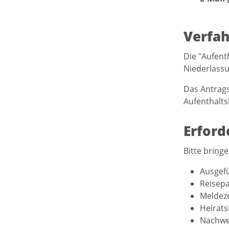
Verfah
Die "Aufent
Niederlass
Das Antrags
Aufenthalts
Erford
Bitte bringe
Ausgefü
Reisepa
Meldeze
Heirats
Nachwe