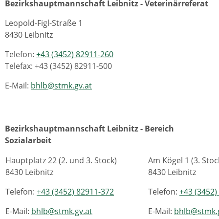
Bezirkshauptmannschaft Leibnitz - Veterinärreferat
Leopold-Figl-Straße 1
8430 Leibnitz
Telefon:
+43 (3452) 82911-260
Telefax: +43 (3452) 82911-500
E-Mail:
bhlb@stmk.gv.at
Bezirkshauptmannschaft Leibnitz -
Bereich
Sozialarbeit
Hauptplatz 22 (2. und 3. Stock)
Am Kögel 1 (3. Stoc
8430 Leibnitz
8430 Leibnitz
Telefon:
+43 (3452) 82911-372
Telefon:
+43 (3452)
E-Mail:
bhlb@stmk.gv.at
E-Mail:
bhlb@stmk.g