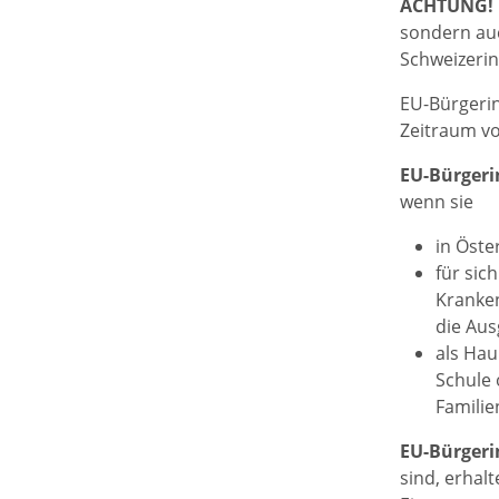
ACHTUNG!
sondern auc
Schweizeri
EU-Bürgerin
Zeitraum v
EU-Bürger
wenn sie
in Öste
für sic
Kranken
die Au
als Hau
Schule 
Familie
EU-Bürgeri
sind, erhal