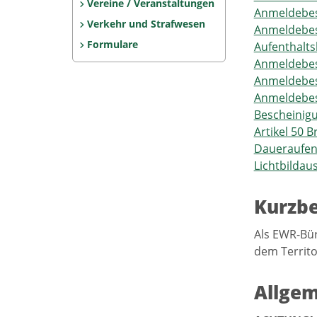
Vereine / Veranstaltungen
Anmeldebes
Verkehr und Strafwesen
Anmeldebes
Formulare
Aufenthalts
Anmeldebes
Anmeldebesc
Anmeldebes
Bescheinig
Artikel 50 
Daueraufen
Lichtbildau
Kurzb
Als EWR-Bür
dem Territo
Allgem