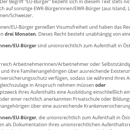
Der Begriff "EU-Bürger" bezieht sich in diesem Text stets n
h auf sonstige EWR-Bürgerinnen/EWR-Bürger (aus Island, 
nnen/Schweizer.
nen/EU-Bürger genießen Visumsfreiheit und haben das Recht
on
drei Monaten
. Dieses Recht besteht unabhängig von einer
innen/EU-Bürger
sind unionsrechtlich zum Aufenthalt in Ös
rreich Arbeitnehmerinnen/Arbeitnehmer oder Selbstständi
h und ihre Familienangehörigen über ausreichende Existen
versicherungsschutz verfügen, sodass sie während ihres Au
sgleichszulage in Anspruch nehmen müssen
oder
ptzweck ihres Aufenthalts eine Ausbildung einschließlich ei
oder einer rechtlich anerkannten Privatschule oder Bildung
nangehörigen über eine ausreichende Krankenversicherung 
nnen/EU-Bürger
, die unionsrechtlich zum Aufenthalt in Ös
ten als Dokumentation ihres unionsrechtlichen Aufenthalts