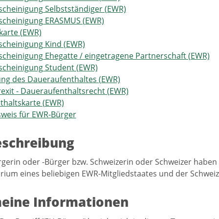
cheinigung Selbstständiger (EWR)
cheinigung ERASMUS (EWR)
karte (EWR)
cheinigung Kind (EWR)
heinigung Ehegatte / eingetragene Partnerschaft (EWR)
cheinigung Student (EWR)
ung des Daueraufenthaltes (EWR)
Brexit - Daueraufenthaltsrecht (EWR)
thaltskarte (EWR)
sweis für EWR-Bürger
eschreibung
gerin oder -Bürger bzw. Schweizerin oder Schweizer haben S
rium eines beliebigen EWR-Mitgliedstaates und der Schweiz 
eine Informationen