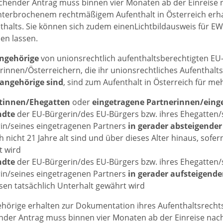
chender Antrag muss binnen vier Monaten ab der Einreise n
terbrochenem rechtmäßigem Aufenthalt in Österreich erhal
halts. Sie können sich zudem einenLichtbildausweis für EW
len lassen.
Angehörige
von unionsrechtlich aufenthaltsberechtigten E
rinnen/Österreichern, die ihr unionsrechtliches Aufentha
sangehörige sind
, sind zum Aufenthalt in Österreich für me
tinnen/Ehegatten
oder
eingetragene Partnerinnen/eing
ndte
der EU-Bürgerin/des EU-Bürgers bzw. ihres Ehegatten/
in/seines eingetragenen Partners
in gerader absteigender
h nicht 21 Jahre alt sind und über dieses Alter hinaus, sofe
t wird
ndte
der EU-Bürgerin/des EU-Bürgers bzw. ihres Ehegatten/
in/seines eingetragenen Partners
in gerader aufsteigender
sen tatsächlich Unterhalt gewährt wird
hörige erhalten zur Dokumentation ihres Aufenthaltsrechts 
der Antrag muss binnen vier Monaten ab der Einreise nach 