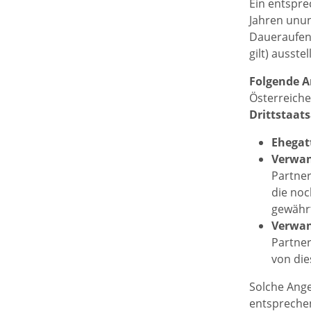
Ein entspre
Jahren unun
Daueraufent
gilt) ausstel
Folgende 
Österreiche
Drittstaat
Ehegat
Verwa
Partner
die noc
gewähr
Verwa
Partner
von die
Solche Ange
entsprechen