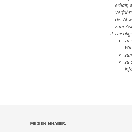
erhält, 
Verfahr
der Abwi
zum Zwe
Die all
zu 
Wid
zum
zu 
Inf
MEDIENINHABER: